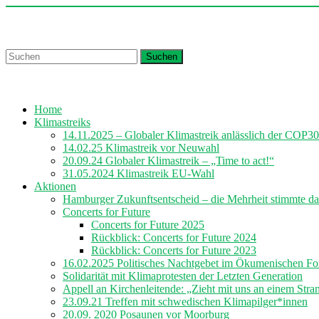
Skip
to
Churches for Future Hamburg
content
Suchen
Home
Klimastreiks
14.11.2025 – Globaler Klimastreik anlässlich der COP30
14.02.25 Klimastreik vor Neuwahl
20.09.24 Globaler Klimastreik – „Time to act!“
31.05.2024 Klimastreik EU-Wahl
Aktionen
Hamburger Zukunftsentscheid – die Mehrheit stimmte da
Concerts for Future
Concerts for Future 2025
Rückblick: Concerts for Future 2024
Rückblick: Concerts for Future 2023
16.02.2025 Politisches Nachtgebet im Ökumenischen F
Solidarität mit Klimaprotesten der Letzten Generation
Appell an Kirchenleitende: „Zieht mit uns an einem Stra
23.09.21 Treffen mit schwedischen Klimapilger*innen
20.09. 2020 Posaunen vor Moorburg