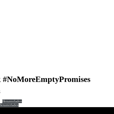
eik #NoMoreEmptyPromises
k
Herunterladen
Herunterladen