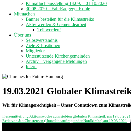
Klimafluchtausstellung 14.09. – 01.10.2020
30.08.2020 – FahrRadgegenKohle
Mitmachen
Banner bestellen für die Klimastreiks
Aktiv werden & Gemeindearbeit
Teil werden!
Über uns
Selbstverständnis
Ziele & Positionen
Mitglieder
Unterstützende Kirchengemeinden
Archiv – vergangene Meldungen
Intern
19.03.2021 Globaler Klimastr
Wir für Klimagerechtigkeit – Unser Countdown zum Klimastrei
Pressemitteilung Aktionswoche zum siebten globalen Klimastreik am 19.03.2021
Rede von Jan Christensen (Umweltbeauftragter der Nordkirche) am 19.03.2021