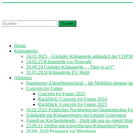
Skip
to
Churches for Future Hamburg
content
Suchen
Home
Klimastreiks
14.11.2025 – Globaler Klimastreik anlässlich der COP30
14.02.25 Klimastreik vor Neuwahl
20.09.24 Globaler Klimastreik – „Time to act!“
31.05.2024 Klimastreik EU-Wahl
Aktionen
Hamburger Zukunftsentscheid – die Mehrheit stimmte da
Concerts for Future
Concerts for Future 2025
Rückblick: Concerts for Future 2024
Rückblick: Concerts for Future 2023
16.02.2025 Politisches Nachtgebet im Ökumenischen F
Solidarität mit Klimaprotesten der Letzten Generation
Appell an Kirchenleitende: „Zieht mit uns an einem Stra
23.09.21 Treffen mit schwedischen Klimapilger*innen
20.09. 2020 Posaunen vor Moorburg