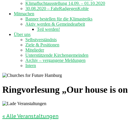
Klimafluchtausstellung 14.09. – 01.10.2020
30.08.2020 – FahrRadgegenKohle
Mitmachen
Banner bestellen für die Klimastreiks
Aktiv werden & Gemeindearbeit
Teil werden!
Über uns
Selbstverständnis
Ziele & Positionen
Mitglieder
Unterstützende Kirchengemeinden
Archiv – vergangene Meldungen
Intern
Ringvorlesung „Our house is on
« Alle Veranstaltungen