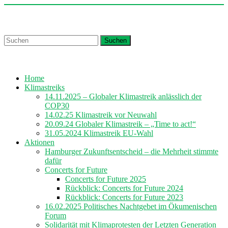
Skip
to
Churches for Future Hamburg
content
Suchen
Home
Klimastreiks
14.11.2025 – Globaler Klimastreik anlässlich der
COP30
14.02.25 Klimastreik vor Neuwahl
20.09.24 Globaler Klimastreik – „Time to act!“
31.05.2024 Klimastreik EU-Wahl
Aktionen
Hamburger Zukunftsentscheid – die Mehrheit stimmte
dafür
Concerts for Future
Concerts for Future 2025
Rückblick: Concerts for Future 2024
Rückblick: Concerts for Future 2023
16.02.2025 Politisches Nachtgebet im Ökumenischen
Forum
Solidarität mit Klimaprotesten der Letzten Generation