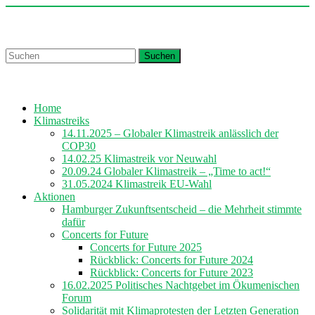
Skip
to
Churches for Future Hamburg
content
Suchen
Home
Klimastreiks
14.11.2025 – Globaler Klimastreik anlässlich der
COP30
14.02.25 Klimastreik vor Neuwahl
20.09.24 Globaler Klimastreik – „Time to act!“
31.05.2024 Klimastreik EU-Wahl
Aktionen
Hamburger Zukunftsentscheid – die Mehrheit stimmte
dafür
Concerts for Future
Concerts for Future 2025
Rückblick: Concerts for Future 2024
Rückblick: Concerts for Future 2023
16.02.2025 Politisches Nachtgebet im Ökumenischen
Forum
Solidarität mit Klimaprotesten der Letzten Generation