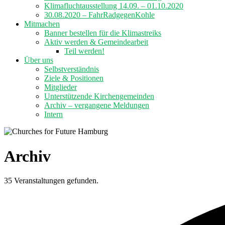
Klimafluchtausstellung 14.09. – 01.10.2020
30.08.2020 – FahrRadgegenKohle
Mitmachen
Banner bestellen für die Klimastreiks
Aktiv werden & Gemeindearbeit
Teil werden!
Über uns
Selbstverständnis
Ziele & Positionen
Mitglieder
Unterstützende Kirchengemeinden
Archiv – vergangene Meldungen
Intern
Archiv
35 Veranstaltungen gefunden.