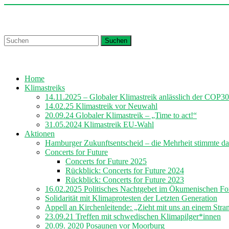
Skip
to
Churches for Future Hamburg
content
Suchen
Home
Klimastreiks
14.11.2025 – Globaler Klimastreik anlässlich der COP30
14.02.25 Klimastreik vor Neuwahl
20.09.24 Globaler Klimastreik – „Time to act!“
31.05.2024 Klimastreik EU-Wahl
Aktionen
Hamburger Zukunftsentscheid – die Mehrheit stimmte da
Concerts for Future
Concerts for Future 2025
Rückblick: Concerts for Future 2024
Rückblick: Concerts for Future 2023
16.02.2025 Politisches Nachtgebet im Ökumenischen F
Solidarität mit Klimaprotesten der Letzten Generation
Appell an Kirchenleitende: „Zieht mit uns an einem Stra
23.09.21 Treffen mit schwedischen Klimapilger*innen
20.09. 2020 Posaunen vor Moorburg