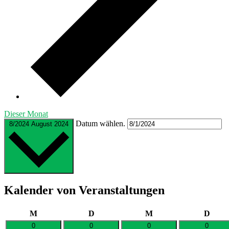
Dieser Monat
Datum wählen.
8/2024
August 2024
Kalender von Veranstaltungen
Montag
Dienstag
Mittwoch
Donn
M
D
M
D
0
0
0
0