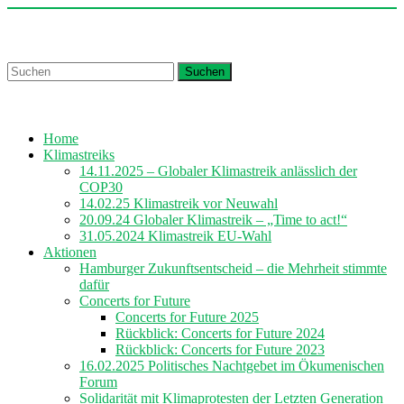
Skip
to
Churches for Future Hamburg
content
Suchen
Home
Klimastreiks
14.11.2025 – Globaler Klimastreik anlässlich der
COP30
14.02.25 Klimastreik vor Neuwahl
20.09.24 Globaler Klimastreik – „Time to act!“
31.05.2024 Klimastreik EU-Wahl
Aktionen
Hamburger Zukunftsentscheid – die Mehrheit stimmte
dafür
Concerts for Future
Concerts for Future 2025
Rückblick: Concerts for Future 2024
Rückblick: Concerts for Future 2023
16.02.2025 Politisches Nachtgebet im Ökumenischen
Forum
Solidarität mit Klimaprotesten der Letzten Generation